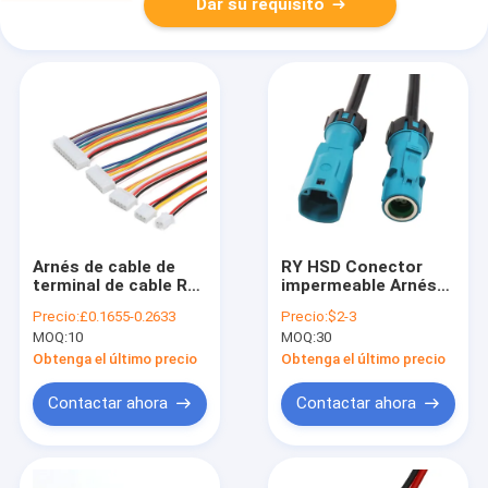
Dar su requisito
Arnés de cable de
RY HSD Conector
terminal de cable RY
impermeable Arnés
Jst SH MX GH Zh Ph
de cable Hsd4p
Precio:
£0.1655-0.2633
Precio:
$2-3
Eh Xh VH 2.54 mm
Conector masculino
MOQ:
10
MOQ:
30
Pitch 2pin 3pin 4pin
y femenino RF Cable
5pin 6pin 7pin 8pin
de vídeo espiral
Obtenga el último precio
Obtenga el último precio
Conector
coaxial de alta
frecuencia
Contactar ahora
Contactar ahora