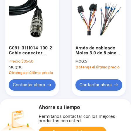
C091-31H014-100-2
Arnés de cableado
Cable conector
Molex 3.0 de 8 pines
macho hembra
personalizado con
Precio:
$35-50
MOQ:
5
duradero Cable de
cable de PVC 300V
MOQ:
10
Obtenga el último precio
sensor de enchufe
2464 24AWG y
de aviación de 14
longitud
Obtenga el último precio
pines arnés de
personalizada
cableado de grado
Contactar ahora
Contactar ahora
Industrial C091
Ahorre su tiempo
Permítanos contactar con los mejores
productos con usted.