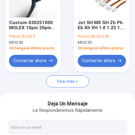
Sobre nosotros
Viaje de la fábrica
Custom 430251000
Jst SH MX GH Zh Ph
MOLEX 10pin 20pin
Eh Xh VH 1.0 1.25 1.5
Éntrenos en contacto con
Micro Fit 3.0 Hombre
2.0 2.54 3.96 mm
Precio:
$2.45-3
Precio:
$0.22-0.35
a Hombre Conector
Arneses de conector
MOQ:
50
MOQ:
50
recto y recortado de
de paso y ensamblaje
noticias
moldeo de cable de
de cables
Obtenga el último precio
Obtenga el último precio
terminal de alambre
Casos
Contactar ahora
Contactar ahora
Pida una cita
Vea más
arnés de cable de encargo
Deja Un Mensaje
Le Responderemos Rápidamente
Asamblea de cable de LVDS
conjuntos de cable personalizado