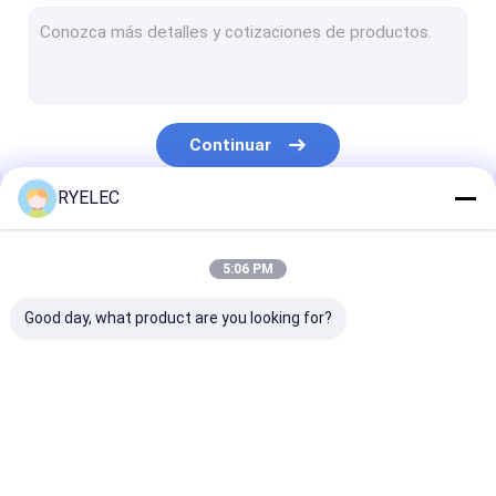
Asamblea de cable plana de cinta
montaje del cable de transmisión
Cable coaxial micro
Continuar
Arneses de cableado de la industria
RYELEC
Cables de fibra óptica
Nuestras Categorías
Arneses de alambre JST
5:06 PM
Cordón de remiendo de la red
Good day, what product are you looking for?
Nuevo arnés de la energía
Asamblea de cable de Molex
arnés de cable de
Asamblea de cable
conjuntos de c
Haz de cables eléctrica
encargo
de LVDS
personalizado