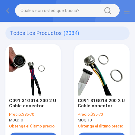
Todos Los Productos
(2034)
C091 31G014 200 2 U
C091 31G014 200 2 U
Cable conector
Cable conector
macho hembra
macho hembra
Precio:
$35-70
Precio:
$35-70
duradero Cable de
duradero Cable de
MOQ:
10
MOQ:
10
sensor de enchufe
sensor de enchufe
de aviación de 14
de aviación de 14
Obtenga el último precio
Obtenga el último precio
pines arnés de
pines arnés de