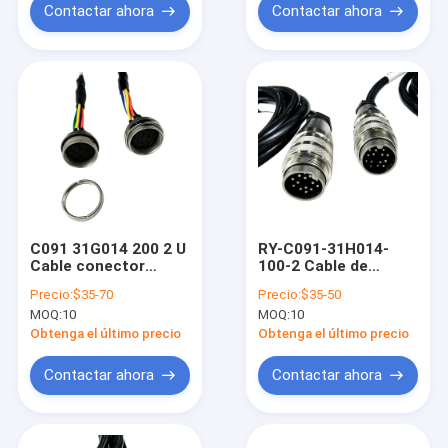
cableado de grado
cableado de grado
Contactar ahora
Contactar ahora
Industrial C091
Industrial C091
C091 31G014 200 2 U
RY-C091-31H014-
Cable conector
100-2 Cable de
macho hembra
conector masculino
Precio:
$35-70
Precio:
$35-50
duradero Cable de
femenino duradero
MOQ:
10
MOQ:
10
sensor de enchufe
de 14 pines Conector
de aviación de 14
de conector coaxial
Obtenga el último precio
Obtenga el último precio
pines arnés de
de aviación
cableado de grado
Contactar ahora
Contactar ahora
Industrial C091