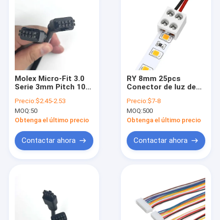
Molex Micro-Fit 3.0
RY 8mm 25pcs
Serie 3mm Pitch 10
Conector de luz de
Circuitos de 2 filas
cinta LED sin
Precio:
$2.45-2.53
Precio:
$7-8
Conector de
soldadura 2 pines
MOQ:
50
MOQ:
500
conexión masculino
conector de bloque
recto y rectilíneo de
de terminal de
Obtenga el último precio
Obtenga el último precio
cable moldeado
tornillo para
430251000
conectores LED para
Contactar ahora
Contactar ahora
luces de banda
Hogar
Productos
Videos