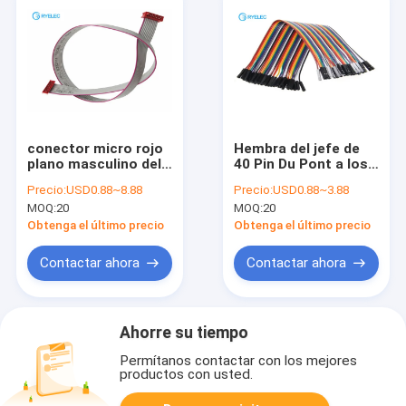
conector micro rojo
Hembra del jefe de
plano masculino del
40 Pin Du Pont a los
partido de la
alambres de puente
Precio:
USD0.88~8.88
Precio:
USD0.88~3.88
asamblea de cable de
femeninos conector
MOQ:
20
MOQ:
20
cinta de 10P Smt IDC
de la echada de 2,54
sin el cierre
milímetros
Obtenga el último precio
Obtenga el último precio
disponible
Contactar ahora
Contactar ahora
Ahorre su tiempo
Permítanos contactar con los mejores
productos con usted.