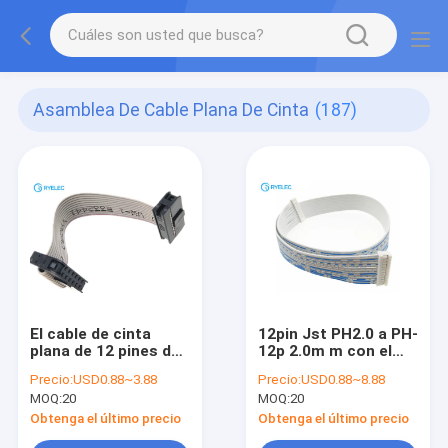
Asamblea De Cable Plana De Cinta
(187)
El cable de cinta
12pin Jst PH2.0 a PH-
plana de 12 pines de
12p 2.0m m con el
2 mm se ensambla
cable de cinta plano
Precio:
USD0.88~3.88
Precio:
USD0.88~8.88
del telar de AWM
MOQ:
20
MOQ:
20
UL2468 24awg
Obtenga el último precio
Obtenga el último precio