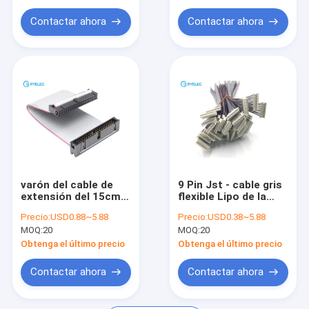
Conector circular
Contactar ahora
Contactar ahora
cable de datos USB
asambleas de cable RF
Antenas
varón del cable de
9 Pin Jst - cable gris
extensión del 15cm
flexible Lipo de la
Ide al cordón de la
balanza del pH 2.0m
Precio:
USD0.88~5.88
Precio:
USD0.38~5.88
cinta del Pin Ide de la
m del cargador plano
MOQ:
20
MOQ:
20
hembra 40 para Pata
de la extensión a
Hdd
estañado
Obtenga el último precio
Obtenga el último precio
Contactar ahora
Contactar ahora