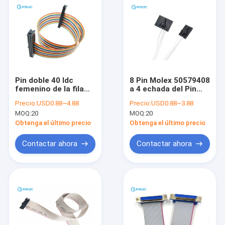
Pin doble 40 Idc
8 Pin Molex 50579408
femenino de la fila
a 4 echada del Pin
Fc-40 2.54m m con
Molex 505794 2.54m
Precio:
USD0.88~4.88
Precio:
USD0.88~3.88
2651 el cable plano
m con el cable de
MOQ:
20
MOQ:
20
del arco iris de 28awg
cinta plano 2468
1.27m m
24awg
Obtenga el último precio
Obtenga el último precio
Contactar ahora
Contactar ahora
Hogar
Productos
Videos