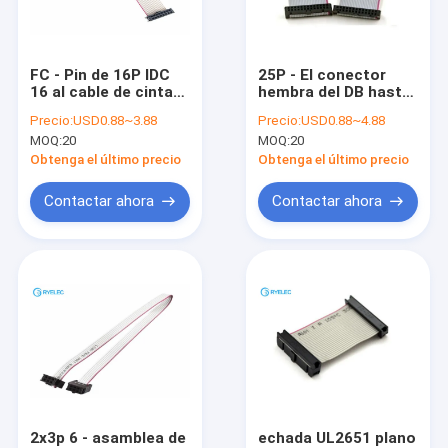
Sobre nosotros
Viaje de la fábrica
FC - Pin de 16P IDC
25P - El conector
16 al cable de cinta
hembra del DB hasta
Éntrenos en contacto con
plano del alambre de
2.54m m IDC se dobla
Precio:
USD0.88~3.88
Precio:
USD0.88~4.88
la extensión del
la fila (2*13) cable de
MOQ:
20
MOQ:
20
disco duro de FC
cinta del zócalo de
noticias
-16P
26 Pin
Obtenga el último precio
Obtenga el último precio
Casos
Contactar ahora
Contactar ahora
Pida una cita
arnés de cable de encargo
Asamblea de cable de LVDS
conjuntos de cable personalizado
2x3p 6 - asamblea de
echada UL2651 plano