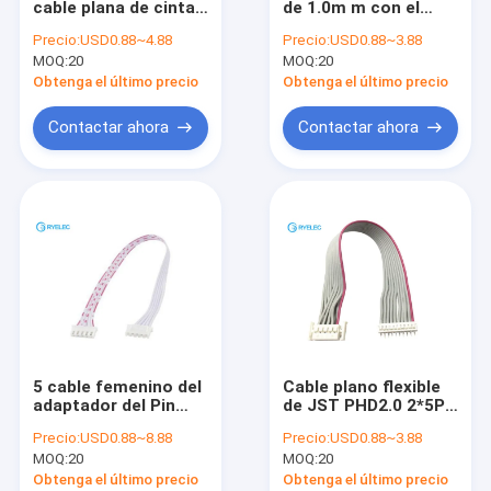
cable plana de cinta
de 1.0m m con el
Asamblea de cable plana de cinta
del conductor con el
cable de cinta del Pin
Precio:
USD0.88~4.88
Precio:
USD0.88~3.88
conector femenino
60m m del conector
MOQ:
montaje del cable de transmisión
20
MOQ:
20
de Idc del alivio de
2*12p 26 de 2.0m m
tensión
IDC
Obtenga el último precio
Obtenga el último precio
Cable coaxial micro
Contactar ahora
Contactar ahora
Arneses de cableado de la industria
Cables de fibra óptica
Arneses de alambre JST
Cordón de remiendo de la red
Nuevo arnés de la energía
5 cable femenino del
Cable plano flexible
Asamblea de cable de Molex
adaptador del Pin
de JST PHD2.0 2*5P
JST XH para la
con la cerradura 10 al
Precio:
USD0.88~8.88
Precio:
USD0.88~3.88
batería de Lipo del
conector del PWB
Haz de cables eléctrica
MOQ:
20
MOQ:
20
modelo del
Borad del Pin SZN
helicóptero de RC
-10Y
Obtenga el último precio
Obtenga el último precio