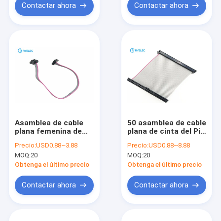
Contactar ahora
Contactar ahora
Asamblea de cable
50 asamblea de cable
plana femenina de
plana de cinta del Pin
cinta de 6 Pin 100m
1m m con el
Precio:
USD0.88~3.88
Precio:
USD0.88~8.88
m FC/conexión del
conector plateado
MOQ:
20
MOQ:
20
zócalo de IDC para el
oro del latón del
trinquete
zócalo 2.0m m de Idc
Obtenga el último precio
Obtenga el último precio
Contactar ahora
Contactar ahora