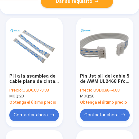
Dar su requisito
PH a la asamblea de
Pin Jst pH del cable 5
cable plana de cinta
de AWM UL2468 Ffc
de la echada del pH
al conector de 5p
Precio:
USD0.88~3.88
Precio:
USD0.88~4.88
2.0m m 6p al
Ph2.0 para
MOQ:
20
MOQ:
20
conector 6pin para la
automotriz
pantalla llevada
Obtenga el último precio
Obtenga el último precio
Contactar ahora
Contactar ahora