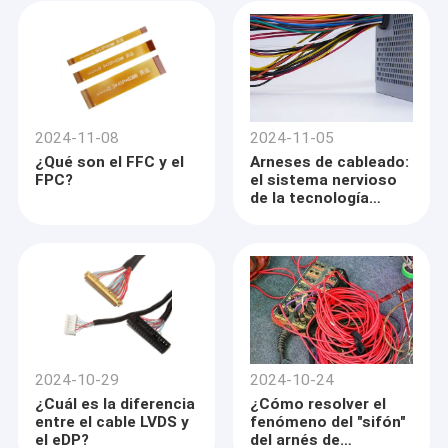
diseñada para una
entrada de 2 canales,
6 bits y 40 pines?
2024-11-08
2024-11-05
¿Qué son el FFC y el
Arneses de cableado:
FPC?
el sistema nervioso
de la tecnología
moderna
2024-10-29
2024-10-24
¿Cuál es la diferencia
¿Cómo resolver el
entre el cable LVDS y
fenómeno del "sifón"
el eDP?
del arnés de