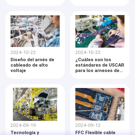
cableado?
2024-10-22
2024-10-22
Diseño del arnés de
¿Cuáles son los
cableado de alto
estándares de USCAR
voltaje
para los arneses de
cableado?
Hogar
Relais CO. electrónico, LTD (www.cable-antenna.com) de
Zhangjiagang
Productos
Fundado en 2016, se centra en productos y antenas de
cableado de diseño y de fabricación de la comunicación.
2024-09-19
2024-09-12
Videos
Ha desarrollado una gama de productos incluyendo:
Tecnología y
FFC Flexible cable
1. Conexión de la asamblea harness&Cable: