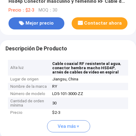
Hsd4p Conector masculino y femenino RF Cable de
vídeo espiral coaxial de alta frecuencia
Precio：$2-3
MOQ：30
Mejor precio
Contactar ahora
Descripción De Producto
,
Cable coaxial RF resistente al agua
Alta luz
,
conector hembra macho HSD4P
arnés de cables de vídeo en espiral
Lugar de origen
Jiangsu, China
Nombre de la marca
RY
Número de modelo
LD5-101-3000-ZZ
Cantidad de orden
30
mínima
Precio
$2-3
Vea más