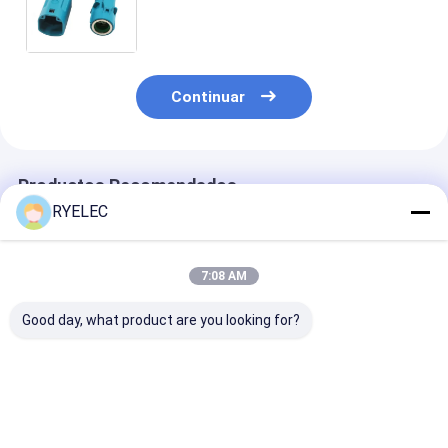
masculino y femenino RF Cable de
vídeo espiral coaxial de alta
frecuencia
Continuar
Productos Recomendados
RYELEC
7:08 AM
Good day, what product are you looking for?
Arnés de cable de
Molex Micro-Fit 3.0
RY 8mm 25pcs
terminal de cable RY
Serie 3mm Pitch 10
Conector de lu
Jst SH MX GH Zh Ph
Circuitos de 2 filas
cinta LED sin
Eh Xh VH 2.54 mm
Conector de
soldadura 2 pi
Pitch 2pin 3pin 4pin
conexión masculino
conector de b
Mejor precio
Mejor precio
Mejor pre