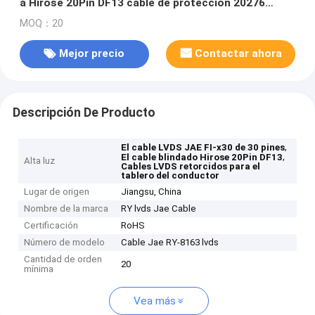
a Hirose 20Pin DF13 cable de protección 20276
retorcido para la placa del conductor
MOQ：20
Mejor precio
Contactar ahora
Descripción De Producto
,
El cable LVDS JAE FI-x30 de 30 pines
,
El cable blindado Hirose 20Pin DF13
Alta luz
Cables LVDS retorcidos para el
tablero del conductor
Lugar de origen
Jiangsu, China
Nombre de la marca
RY lvds Jae Cable
Certificación
RoHS
Número de modelo
Cable Jae RY-8163 lvds
Cantidad de orden
20
mínima
Vea más