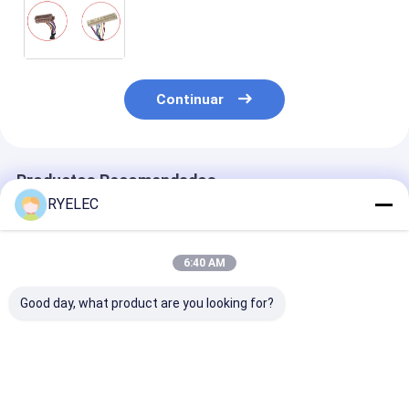
DF13 cable de protección 20276
retorcido para la placa del
conductor
Continuar
Productos Recomendados
RYELEC
6:40 AM
Good day, what product are you looking for?
Cable LVDS de venta
Cable LVDS
RY 0.4mm Pitc
caliente de 30 pines
Copartner de 30
10pin UFL 203
con conector de
pines Hirose DF19-
010T a 10pin 
enchufe LVDS a
30s-1c a 40 pines
20373-010T E