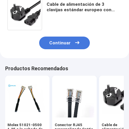
Cable de alimentación de 3
clavijas estándar europeo con
material ignífugo para
adaptadores de CA de portátiles y
PC
Continuar
Productos Recomendados
Molex 51021-0500
Conector RJ45
Cable de