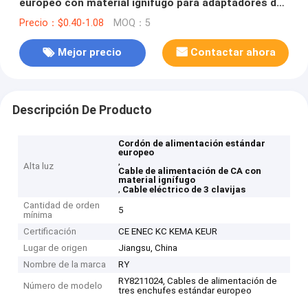
europeo con material ignífugo para adaptadores de
CA de portátiles y PC
Precio：$0.40-1.08
MOQ：5
Mejor precio
Contactar ahora
Descripción De Producto
Cordón de alimentación estándar
europeo
,
Alta luz
Cable de alimentación de CA con
material ignífugo
,
Cable eléctrico de 3 clavijas
Cantidad de orden
5
mínima
Certificación
CE ENEC KC KEMA KEUR
Lugar de origen
Jiangsu, China
Nombre de la marca
RY
RY8211024, Cables de alimentación de
Número de modelo
tres enchufes estándar europeo