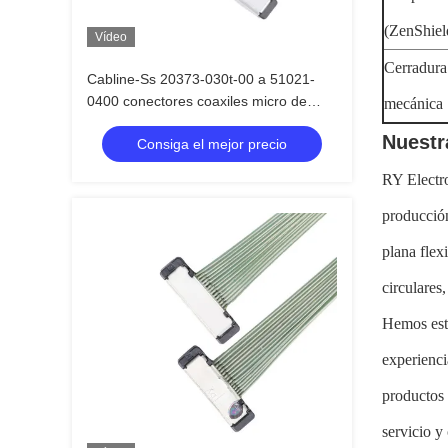
(ZenShie
Vídeo
Cerradura
Cabline-Ss 20373-030t-00 a 51021-
0400 conectores coaxiles micro de
mecánica
vivienda de la asamblea
Nuestr
Consiga el mejor precio
RY Electro
producción
plana flex
circulares
Hemos est
experienci
productos 
servicio y