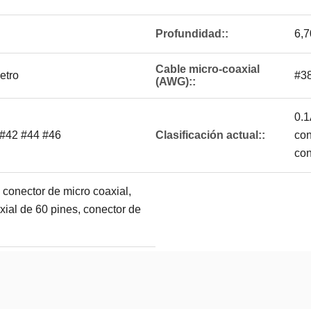
Profundidad::
6,7
Cable micro-coaxial
etro
#38
(AWG)::
0.1
 #42 #44 #46
Clasificación actual::
con
con
onector de micro coaxial,
xial de 60 pines, conector de