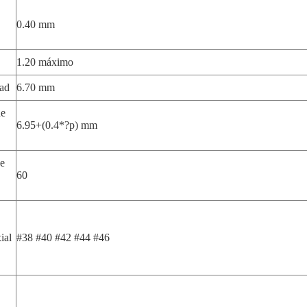
0.40 mm
1.20 máximo
ad
6.70 mm
de
6.95+(0.4*?p) mm
e
60
ial
#38 #40 #42 #44 #46