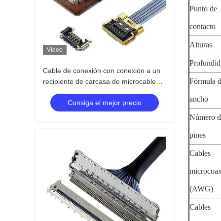
Punto de
contacto
Alturas
Vídeo
Profundid
Cable de conexión con conexión a un
Fórmula 
recipiente de carcasa de microcable
coaxial
ancho
Consiga el mejor precio
Número d
pines
Cables
microcoax
(AWG)
Cables