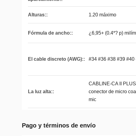
Alturas::
1.20 máximo
Fórmula de ancho::
¿6,95+ (0.4*? p) milím
El cable discreto (AWG)::
#34 #36 #38 #39 #40
CABLINE-CA II PLUS c
La luz alta::
conector de micro coa
mic
Pago y términos de envío