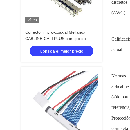
discretos
(AWG)
Vídeo
Conector micro-coaxial Mellanox
CABLINE-CA II PLUS con tipo de
Calificaci
apareamiento horizontal, pitch de 0,4
actual
Consiga el mejor precio
mm, 20680 20788 20789 20790
Normas
aplicables
(sólo para
referencia
Protecció
completa