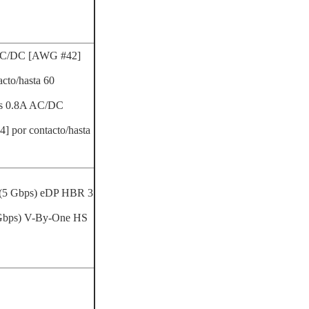
A AC/DC [AWG #42]
cto/hasta 60
tos 0.8A AC/DC
 por contacto/hasta
 (5 Gbps) eDP HBR 3
 Gbps) V-By-One HS