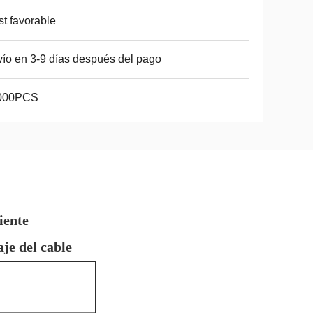
t favorable
ío en 3-9 días después del pago
000PCS
iente
je del cable