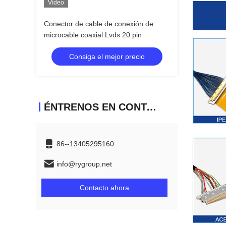
Vídeo
Conector de cable de conexión de
microcable coaxial Lvds 20 pin
Consiga el mejor precio
ÉNTRENOS EN CONTACTO CON
86--13405295160
info@rygroup.net
Contacto ahora