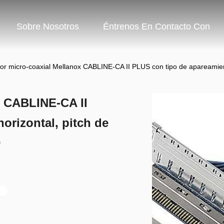
Sobre Nosotros
Éntrenos En Contacto Con
or micro-coaxial Mellanox CABLINE-CA II PLUS con tipo de apareamie
x CABLINE-CA II
orizontal, pitch de
0