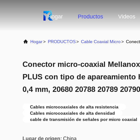
Hogar
Productos
Videos
Hogar
>
PRODUCTOS
>
Cable Coaxial Micro
>
Conect
Conector micro-coaxial Mellano
PLUS con tipo de apareamiento h
0,4 mm, 20680 20788 20789 2079
Cables microcoaxiales de alta resistencia
Cables microcoaxiales de alta densidad
cable de transmisión de señales por micro coaxial
Lugar de origen:
China