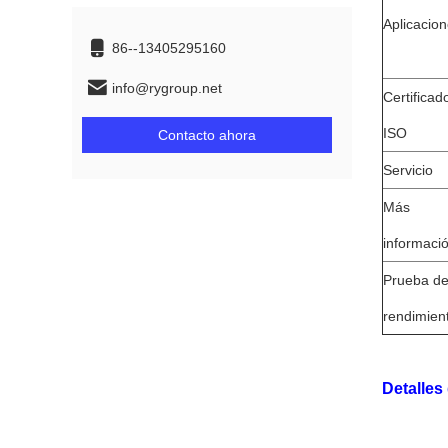
Aplicacio
86--13405295160
info@rygroup.net
Certificad
ISO
Contacto ahora
Servicio
Más
informaci
Prueba d
rendimien
Detalles