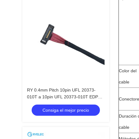
Color del
cable
RY 0.4mm Pitch 10pin UFL 20373-
010T a 10pin UFL 20373-010T EDP
Conector
Micro Coax AWG36 Lvds ensamblaje
Consiga el mejor precio
de cable
Duración 
cable
Métodos 