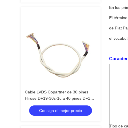
En los pri
El término
de Flat Pa
el vocabul
Caracterí
Cable LVDS Copartner de 30 pines
Hirose DF19-30s-1c a 40 pines DF13-
40S-1.25C
Consiga el mejor precio
Tipo de c