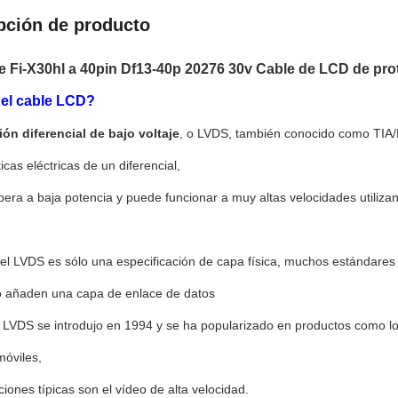
pción de producto
e Fi-X30hl a 40pin Df13-40p 20276 30v Cable de LCD de prot
el cable LCD?
ión diferencial de bajo voltaje
, o LVDS, también conocido como TIA/E
icas eléctricas de un diferencial,
era a baja potencia y puede funcionar a muy altas velocidades utiliza
l LVDS es sólo una especificación de capa física, muchos estándares y
o añaden una capa de enlace de datos
 LVDS se introdujo en 1994 y se ha popularizado en productos como los
móviles,
ciones típicas son el vídeo de alta velocidad.