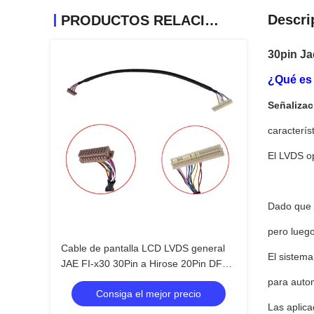
Descri
PRODUCTOS RELACIONADOS
30pin Ja
¿Qué es 
Señalizac
característ
El LVDS op
Dado que e
pero lueg
Cable de pantalla LCD LVDS general
El sistema
JAE FI-x30 30Pin a Hirose 20Pin DF13
cable de protección 20276 retorcido
para auto
Consiga el mejor precio
para la placa del conductor
Las aplica