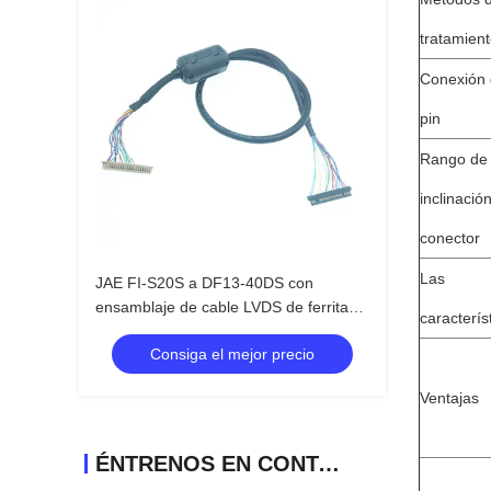
tratamien
Conexión
pin
Rango de
inclinació
conector
Las
JAE FI-S20S a DF13-40DS con
ensamblaje de cable LVDS de ferrita
caracterís
ZCAT2035-0930
Consiga el mejor precio
Ventajas
ÉNTRENOS EN CONTACTO CON