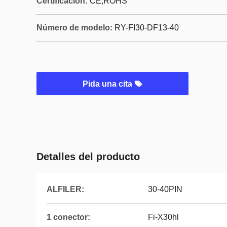
Certificación:
CE,ROHS
Número de modelo:
RY-FI30-DF13-40
Pida una cita
Detalles del producto
ALFILER:
30-40PIN
1 conector:
Fi-X30hl